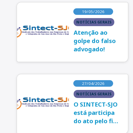
19/05/2026
NOTÍCIAS GERAIS
Atenção ao
golpe do falso
advogado!
27/04/2026
NOTÍCIAS GERAIS
O SINTECT-SJO
está participa
do ato pelo fim
da escala 6x1